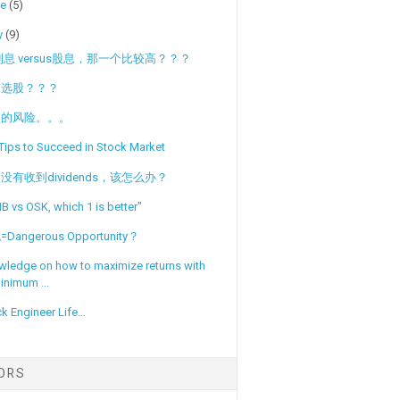
ne
(5)
y
(9)
利息 versus股息，那一个比较高？？？
何选股？？？
资的风险。。。
Tips to Succeed in Stock Market
没有收到dividends，该怎么办？
B vs OSK, which 1 is better"
Dangerous Opportunity？
wledge on how to maximize returns with
inimum ...
k Engineer Life…
TORS