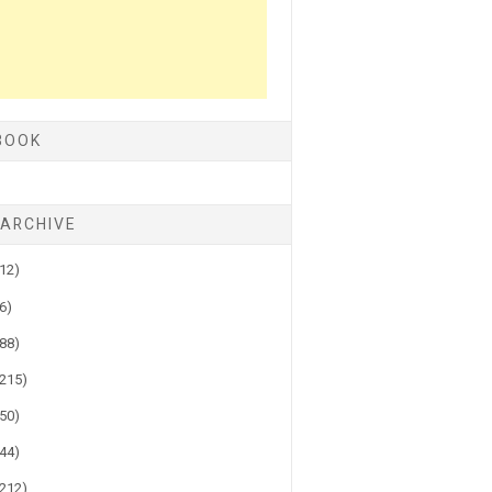
BOOK
 ARCHIVE
(12)
(6)
(88)
(215)
(50)
(44)
(212)