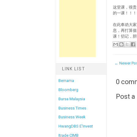
这堂课，很贵
的一课！！！
在此奉劝大家
息，再打算值得
课！切记，胆
← Newer Po
LINK LIST
0 com
Bernama
Bloomberg
Post 
Bursa Malaysia
Business Times
Business Week
HwangDBS E'Invest
Itrade CIMB