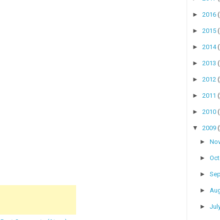
►
2016
►
2015
►
2014
►
2013
►
2012
►
2011
►
2010
▼
2009
►
No
►
Oc
►
Se
►
Au
►
Jul