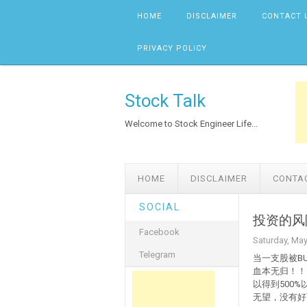
Skip to content
HOME
DISCLAIMER
CONTACT 
PRIVACY POLICY
Stock Talk
Welcome to Stock Engineer Life...
HOME
DISCLAIMER
CONTA
SOCIAL
投资的风
Facebook
Saturday, May
Telegram
当一支股被B
血本无归！！
以得到500%以
无望，没有好下场