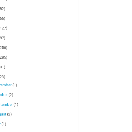
(82)
(66)
(127)
(87)
(256)
(285)
(81)
(23)
vember
(3)
tober
(2)
ptember
(1)
gust
(2)
y
(1)